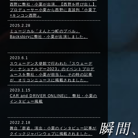
西野に弊社・小栗が出演。【西野を呼び出し】
プロデューサー小栗から西野に直談判『小栗了
×キンコン西野』
2025.2.28
ミュージカル「えんとつ町のプペル」
Backstoryに弊社・小栗が出演しました。
2023.6.1
スウェーデン大使館で行われた『スウェーデ
ン・ナショナルデー2023』のイベントプロデ
ュースを弊社・小栗が担当し、その時の記事
が、オリコンニュースに掲載されました。
2023.1.15
CAR and DRIVER ONLINEに、弊社・小栗の
インタビュー掲載
2022.2.18
舞台「群盗」演出：小栗のインタビュー記事が
クイックジャパンウェブに掲載されました。